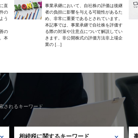
に直
事業承継において、自社株の評価は後継
件の
者の負担に影響を与える可能性があるた
よう
め、非常に重要であるとされています。
本記事では、事業承継で自社株を評価す
善の
る際の対策や注意点について解説してい
。本
きます。非公開株式の評価方法非上場企
業の […]
索されるキーワード
相続税に関するキーワード