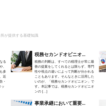
務所が提供する基礎知識
税務セカンドオピニオ...
なる
税務の判断は、すべての税理士が常に最
や、
善の提案をしてくれるとは限らず、専門
も多
性や視点の違いによって判断が分かれる
、近
こともあります。そんなときに活用した
告・
いのが、「税務セカンドオピニオン」で
タッ
す。本記事では、税務セカンドオピニオ
ンの […]
事業承継において重要...