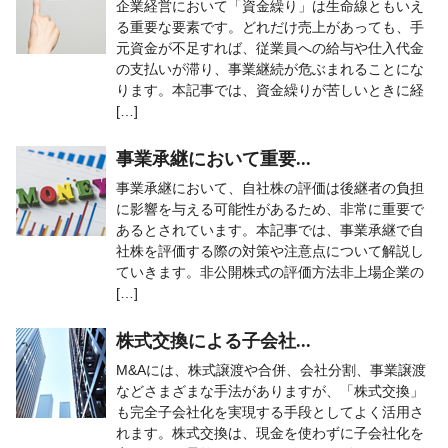
企業経営において「資金繰り」は生命線ともいえ
る重要な要素です。どれだけ売上があっても、手
元資金が不足すれば、従業員への給与や仕入代金
の支払いが滞り、事業継続が危ぶまれることにな
ります。本記事では、資金繰りが苦しいときに経
[…]
事業承継において重要...
事業承継において、自社株の評価は後継者の負担
に影響を与える可能性があるため、非常に重要で
あるとされています。本記事では、事業承継で自
社株を評価する際の対策や注意点について解説し
ていきます。非公開株式の評価方法非上場企業の
[…]
株式交換による子会社...
M&Aには、株式譲渡や合併、会社分割、事業譲渡
などさまざまな手法がありますが、「株式交換」
も完全子会社化を実現する手段としてよく活用さ
れます。株式交換は、現金を使わずに子会社化を