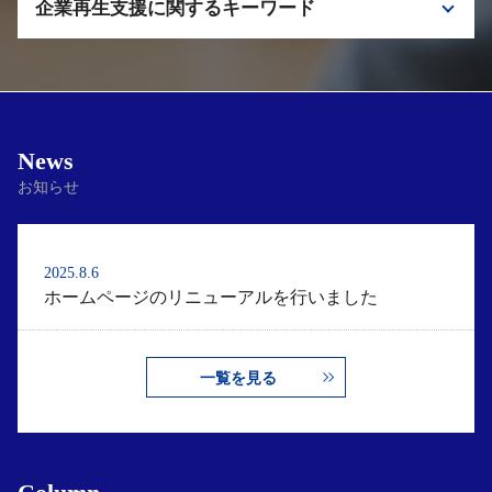
企業再生支援に関するキーワード
借入金 リスケジュール
申告 税理士 栃木
資金繰り 対策
e-tax デメリット
私的整理 メリット
財務 税理士 埼玉
税理士 千代田区
コンサルティング 税理士 相談
私的整理 法的整理
コンサルティング 税理士 千代田区
資金繰り 注意点
News
お知らせ
2025.8.6
ホームページのリニューアルを行いました
一覧を見る