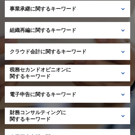
税理士 栃木 相続税
税務顧問 税理士 依頼
事業承継に関するキーワード
相続税 申告 遅れた場合
法人 税務調査
相続税 二次相続
顧問税理士 できること
事業承継税制 特徴
相続税 申告期限
税理士 千代田区 顧問契約
組織再編に関するキーワード
M&A 税理士 栃木
相続税 税理士 相談
事業承継税制 注意点
相続税 配偶者控除
子会社化 メリット
M&A 事業承継
二次相続 一次相続 違い
クラウド会計に関するキーワード
会社分割 適格要件
事業承継 税理士
税理士 神奈川 相続税
税理士 千葉 組織再編
税理士 千葉 事業承継
小規模宅地 特例
クラウド会計 税理士 千代田区
株式交換 子会社化 仕組み
税理士 千代田区 事業承継
税務セカンドオピニオンに
クラウド会計 導入
組織再編 税理士 相談
関するキーワード
自社株 評価
クラウド会計 税理士 サポート
事業承継 持株会社
セカンドオピニオン 税理士 栃木
クラウド会計 税理士 神奈川
事業承継 検討すべきケース
電子申告に関するキーワード
セカンドオピニオン 注意点
税理士 相談 クラウド会計
税理士 セカンドオピニオン 相談
e-tax メリット
セカンドオピニオン メリット
財務コンサルティングに
副業 税理士 相談
関するキーワード
税理士 電子申請
資金繰り 税理士 相談
副業 電子申請 ポイント