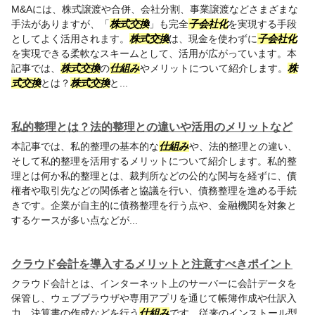
M&Aには、株式譲渡や合併、会社分割、事業譲渡などさまざまな
手法がありますが、「
株式交換
」も完全
子会社化
を実現する手段
としてよく活用されます。
株式交換
は、現金を使わずに
子会社化
を実現できる柔軟なスキームとして、活用が広がっています。本
記事では、
株式交換
の
仕組み
やメリットについて紹介します。
株
式交換
とは？
株式交換
と...
私的整理とは？法的整理との違いや活用のメリットなど
本記事では、私的整理の基本的な
仕組み
や、法的整理との違い、
そして私的整理を活用するメリットについて紹介します。私的整
理とは何か私的整理とは、裁判所などの公的な関与を経ずに、債
権者や取引先などの関係者と協議を行い、債務整理を進める手続
きです。企業が自主的に債務整理を行う点や、金融機関を対象と
するケースが多い点などが...
クラウド会計を導入するメリットと注意すべきポイント
クラウド会計とは、インターネット上のサーバーに会計データを
保管し、ウェブブラウザや専用アプリを通じて帳簿作成や仕訳入
力、決算書の作成などを行う
仕組み
です。従来のインストール型