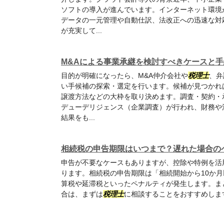
ソフトの導入が進んでいます。インターネット環境
データの一元管理や自動仕訳、法改正への迅速な対
が充実して...
M&Aによる事業承継を検討すべきケースと
目的が明確になったら、M&A仲介会社や
税理士
、弁
い手候補の探索・選定を行います。候補が見つかれ
譲渡方法などの大枠を取り決めます。調査・契約・
デューデリジェンス（企業調査）が行われ、財務や
結果をも...
相続税の申告期限はいつまで？遅れた場合の
申告が不要なケースもありますが、控除や特例を活
ります。相続税の申告期限は「相続開始から10か
算税や延滞税といったペナルティが発生します。ま
合は、まずは
税理士
に相談することをおすすめしま