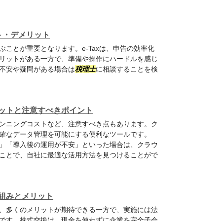
ット・デメリット
ことが重要となります。e-Taxは、申告の効率化
リットがある一方で、準備や操作にハードルを感じ
不安や疑問がある場合は
税理士
に相談することを検
ットと注意すべきポイント
ンニングコストなど、注意すべき点もあります。ク
確なデータ管理を可能にする便利なツールです。
」「導入後の運用が不安」といった場合は、クラウ
ことで、自社に最適な活用方法を見つけることがで
組みとメリット
、多くのメリットが期待できる一方で、実施には法
です。株式交換は、現金を使わずに企業を完全子会