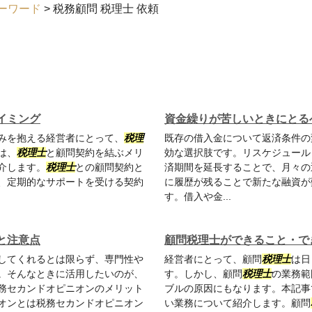
ーワード
>
税務顧問 税理士 依頼
イミング
資金繰りが苦しいときにとる
みを抱える経営者にとって、
税理
既存の借入金について返済条件の
は、
税理士
と顧問契約を結ぶメリ
効な選択肢です。リスケジュール
介します。
税理士
との顧問契約と
済期間を延長することで、月々の
、定期的なサポートを受ける契約
に履歴が残ることで新たな融資が
す。借入や金...
と注意点
顧問税理士ができること・で
してくれるとは限らず、専門性や
経営者にとって、顧問
税理士
は日
。そんなときに活用したいのが、
す。しかし、顧問
税理士
の業務範
務セカンドオピニオンのメリット
ブルの原因にもなります。本記事
オンとは税務セカンドオピニオン
い業務について紹介します。顧問