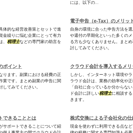
には、以下の...
電子申告（e-Tax）のメリ
具体的な経営改善策とセットで進
自身の環境に合った申告方法を選ぶ
資金繰りに悩む企業にとって有力
や還付の早期化といった多くのメ
は、
税理士
などの専門家の助言を
る方も少なくありません。まとめ
討してみてください。
のポイント
クラウド会計を導入するメリ
なります。副業における経費の正
しかし、インターネット環境やラ
作業です。まとめ副業の申告に関
ラウド会計は、業務の効率化や正
討してみてください。
「自社に合っているか分からない
ド会計に詳しい
税理士
に相談する
きます。
トできることとは
株式交換による子会社化の仕
がサポートできることについて紹
現金を使わずに利用できる点など
や個人事業主の間でクラウド会計
律や税務に関する専門知識も必要