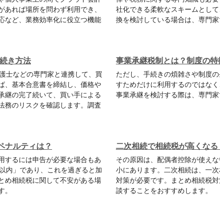
があれば場所を問わず利用でき、
社化できる柔軟なスキームとして
応など、業務効率化に役立つ機能
換を検討している場合は、専門家
手続き方法
事業承継税制とは？制度の特
護士などの専門家と連携して、買
ただし、手続きの煩雑さや制度の
ば、基本合意書を締結し、価格や
すためだけに利用するのではなく
承継の完了続いて、買い手による
事業承継を検討する際は、専門家
法務のリスクを確認します。調査
ペナルティは？
二次相続で相続税が高くなる
用するには申告が必要な場合もあ
その原因は、配偶者控除が使えな
月以内」であり、これを過ぎると加
小にあります。二次相続は、一次
とめ相続税に関して不安がある場
対策が必要です。まとめ相続税対
す。
談することをおすすめします。