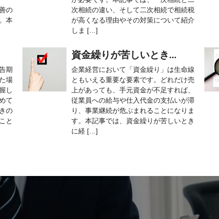
善の
次相続の違い、そして二次相続で相続税
。本
が高くなる理由やその対策について紹介
しま […]
資金繰りが苦しいとき...
告期
企業経営において「資金繰り」は生命線
た場
ともいえる重要な要素です。どれだけ売
握し
上があっても、手元資金が不足すれば、
めて
従業員への給与や仕入代金の支払いが滞
きの
り、事業継続が危ぶまれることになりま
こと
す。本記事では、資金繰りが苦しいとき
に経 […]