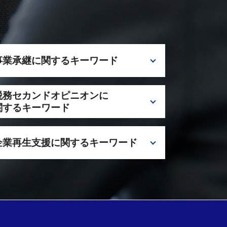
事業承継に関するキーワード
事業承継 検討すべきケース
税務セカンドオピニオンに
事業承継 税理士
関するキーワード
事業承継 持株会社
税理士 千代田区 事業承継
セカンドオピニオン メリット
M&A 税理士 栃木
企業再生支援に関するキーワード
セカンドオピニオン 注意点
税理士 千葉 事業承継
セカンドオピニオン 税理士 栃木
事業承継税制 注意点
税理士 セカンドオピニオン 相談
私的整理 メリット
自社株 評価
税理士 千代田区
M&A 事業承継
私的整理 法的整理
事業承継税制 特徴