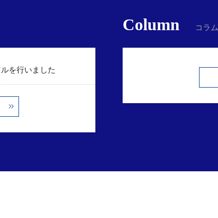
財務 税理士 埼玉
資金繰り 税理士 相談
Column
コラ
アルを行いました