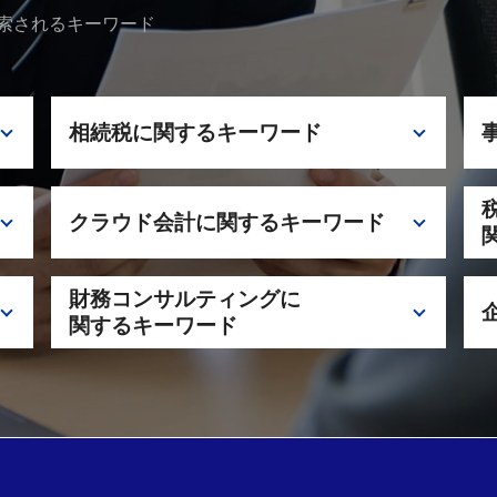
索されるキーワード
相続税に関するキーワード
二次相続 一次相続 違い
クラウド会計に関するキーワード
相続税 申告期限
相続税 二次相続
税理士 神奈川 相続税
クラウド会計 税理士 サポート
財務コンサルティングに
税理士 栃木 相続税
クラウド会計 税理士 千代田区
関するキーワード
小規模宅地 特例
クラウド会計 導入
相続税 申告 遅れた場合
税理士 相談 クラウド会計
借入金 リスケジュール
相続税 配偶者控除
クラウド会計 税理士 神奈川
コンサルティング 税理士 千代田区
相続税 税理士 相談
コンサルティング 税理士 相談
資金繰り 対策
資金繰り 注意点