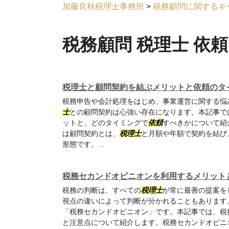
加藤良秋税理士事務所
>
税務顧問に関するキ
税務顧問 税理士 依頼
税理士と顧問契約を結ぶメリットと依頼のタ
税務申告や会計処理をはじめ、事業運営に関する悩
士
との顧問契約は心強い存在になります。本記事で
ットと、どのタイミングで
依頼
すべきかについて紹
は顧問契約とは、
税理士
と月額や年額で契約を結び
形態です。...
税務セカンドオピニオンを利用するメリット
税務の判断は、すべての
税理士
が常に最善の提案を
視点の違いによって判断が分かれることもあります
「税務セカンドオピニオン」です。本記事では、税
と注意点について紹介します。税務セカンドオピニ