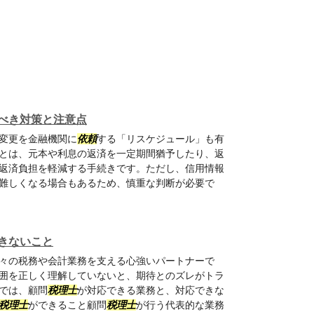
べき対策と注意点
変更を金融機関に
依頼
する「リスケジュール」も有
とは、元本や利息の返済を一定期間猶予したり、返
返済負担を軽減する手続きです。ただし、信用情報
難しくなる場合もあるため、慎重な判断が必要で
きないこと
々の税務や会計業務を支える心強いパートナーで
囲を正しく理解していないと、期待とのズレがトラ
では、顧問
税理士
が対応できる業務と、対応できな
税理士
ができること顧問
税理士
が行う代表的な業務