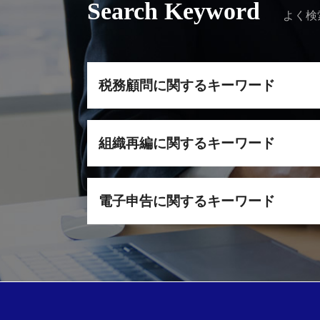
Search Keyword
よく検
税務顧問に関するキーワード
顧問税務 依頼 メリット
組織再編に関するキーワード
税理士 千代田区 顧問契約
顧問税理士 できること
税務顧問 税理士 依頼
子会社化 メリット
税理士 顧問契約 タイミング
電子申告に関するキーワード
株式交換 子会社化 仕組み
税理士 栃木 相談
税理士 千葉 組織再編
法人 税務調査
組織再編 税理士 相談
副業 税理士 相談
会社分割 適格要件
申告 税理士 栃木
副業 電子申請 ポイント
税理士 電子申請
e-tax メリット