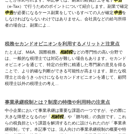
ことが求められます。本記事では、副業の経費計上を電子
申告
（e-Tax）で行うためのポイントについて紹介します。副業で確定
申告
が必要になるケース副業をしているすべての人が確定
申告
を
しなければならないわけではありません。会社員などの給与所得
者の場合は、副業によ...
税務セカンドオピニオンを利用するメリットと注意点
たとえば、M&A、国際税務、
相続税
などの専門性の高い分野で
は、一般的な税理士では対応が難しい場合もあります。セカンド
オピニオンを通じて、特定の分野に精通した専門家の意見を得る
ことで、より的確な判断ができる可能性が高まります。新たな税
理士と出会うきっかけになるセカンドオピニオンを通じて、顧問
税理士以外の税理士の考え...
事業承継税制とは？制度の特徴や利用時の注意点
中小企業において事業承継は重要な課題の一つですが、その際に
大きな障壁となるのが「
相続税
」や「贈与税」の負担です。これ
らの税負担という課題を解消するために設けられたのが「事業承
継税制」です。本記事では、法人向けの事業承継税制の概要や特