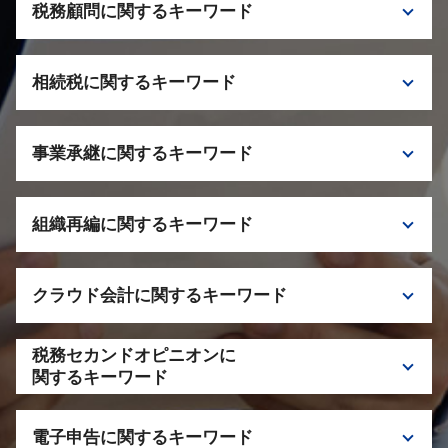
税務顧問に関するキーワード
税理士 千代田区 顧問契約
相続税に関するキーワード
顧問税理士 できること
顧問税務 依頼 メリット
相続税 税理士 相談
法人 税務調査
事業承継に関するキーワード
税理士 栃木 相続税
税理士 栃木 相談
二次相続 一次相続 違い
税理士 顧問契約 タイミング
事業承継税制 注意点
相続税 配偶者控除
税務顧問 税理士 依頼
組織再編に関するキーワード
税理士 千代田区 事業承継
相続税 申告 遅れた場合
自社株 評価
税理士 神奈川 相続税
組織再編 税理士 相談
事業承継税制 特徴
小規模宅地 特例
クラウド会計に関するキーワード
株式交換 子会社化 仕組み
M&A 事業承継
相続税 申告期限
会社分割 適格要件
事業承継 持株会社
相続税 二次相続
クラウド会計 税理士 サポート
子会社化 メリット
M&A 税理士 栃木
税務セカンドオピニオンに
税理士 相談 クラウド会計
税理士 千葉 組織再編
関するキーワード
事業承継 検討すべきケース
クラウド会計 導入
税理士 千葉 事業承継
セカンドオピニオン 税理士 栃木
クラウド会計 税理士 神奈川
事業承継 税理士
電子申告に関するキーワード
セカンドオピニオン メリット
クラウド会計 税理士 千代田区