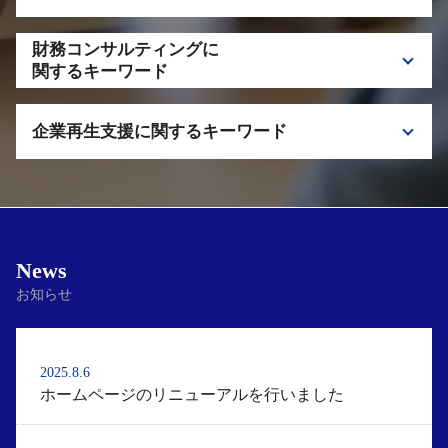
税理士 セカンドオピニオン 相談
副業 電子申請 ポイント
セカンドオピニオン 注意点
財務コンサルティングに
e-tax デメリット
関するキーワード
申告 税理士 栃木
財務 税理士 埼玉
税理士 電子申請
企業再生支援に関するキーワード
コンサルティング 税理士 相談
e-tax メリット
資金繰り 税理士 相談
副業 税理士 相談
私的整理 メリット
借入金 リスケジュール
税理士 千代田区
資金繰り 注意点
私的整理 法的整理
コンサルティング 税理士 千代田区
資金繰り 対策
News
お知らせ
2025.8.6
ホームページのリニューアルを行いました