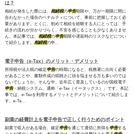
は？
相続が発生した際には、
相続税
の
申告
期限や、万が一期限に間に
合わなかった場合のペナルティについて、事前に把握しておく必
要があります。とくに、初めて相続を経験する人にとっては、手
続きの流れが分かりづらく、不安を感じることも少なくありませ
ん。本記事では、
相続税
の
申告
期限や遅延時のリスクなどについ
て紹介します。
相続税
の申...
電子申告（e-Tax）のメリット・デメリット
所得税や法人税の確定
申告
の時期になると、税務署に出向く必要
があることや、書類作成の煩雑さに頭を悩ませる方も多いのでは
ないでしょうか。そんな中、近年広く普及しているのが国税電子
申告
・納税システム、通称「e-Tax（イータックス）」です。本記
事では、e-Taxを利用するメリットとデメリットについて紹介しま
す。e-Ta...
副業の経費計上を電子申告で正しく行うためのポイント
副業で収入がある場合、確定
申告
を通じて適切に所得を
申告
する