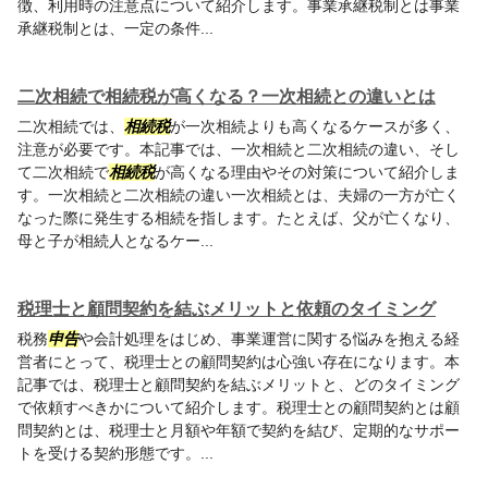
徴、利用時の注意点について紹介します。事業承継税制とは事業
承継税制とは、一定の条件...
二次相続で相続税が高くなる？一次相続との違いとは
二次相続では、
相続税
が一次相続よりも高くなるケースが多く、
注意が必要です。本記事では、一次相続と二次相続の違い、そし
て二次相続で
相続税
が高くなる理由やその対策について紹介しま
す。一次相続と二次相続の違い一次相続とは、夫婦の一方が亡く
なった際に発生する相続を指します。たとえば、父が亡くなり、
母と子が相続人となるケー...
税理士と顧問契約を結ぶメリットと依頼のタイミング
税務
申告
や会計処理をはじめ、事業運営に関する悩みを抱える経
営者にとって、税理士との顧問契約は心強い存在になります。本
記事では、税理士と顧問契約を結ぶメリットと、どのタイミング
で依頼すべきかについて紹介します。税理士との顧問契約とは顧
問契約とは、税理士と月額や年額で契約を結び、定期的なサポー
トを受ける契約形態です。...