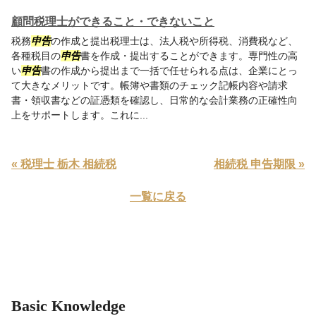
顧問税理士ができること・できないこと
税務
申告
の作成と提出税理士は、法人税や所得税、消費税など、
各種税目の
申告
書を作成・提出することができます。専門性の高
い
申告
書の作成から提出まで一括で任せられる点は、企業にとっ
て大きなメリットです。帳簿や書類のチェック記帳内容や請求
書・領収書などの証憑類を確認し、日常的な会計業務の正確性向
上をサポートします。これに...
« 税理士 栃木 相続税
相続税 申告期限 »
一覧に戻る
Basic Knowledge