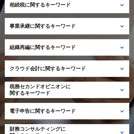
税理士 千代田区 顧問契約
相続税に関するキーワード
顧問税理士 できること
税理士 顧問契約 タイミング
税理士 神奈川 相続税
顧問税務 依頼 メリット
事業承継に関するキーワード
二次相続 一次相続 違い
税務顧問 税理士 依頼
相続税 税理士 相談
法人 税務調査
事業承継 持株会社
相続税 申告 遅れた場合
税理士 栃木 相談
組織再編に関するキーワード
事業承継税制 注意点
相続税 二次相続
事業承継税制 特徴
税理士 栃木 相続税
株式交換 子会社化 仕組み
M&A 税理士 栃木
相続税 申告期限
クラウド会計に関するキーワード
税理士 千葉 組織再編
事業承継 税理士
相続税 配偶者控除
子会社化 メリット
自社株 評価
小規模宅地 特例
クラウド会計 税理士 神奈川
会社分割 適格要件
税理士 千代田区 事業承継
税務セカンドオピニオンに
クラウド会計 税理士 千代田区
組織再編 税理士 相談
関するキーワード
M&A 事業承継
税理士 相談 クラウド会計
税理士 千葉 事業承継
セカンドオピニオン 税理士 栃木
クラウド会計 導入
事業承継 検討すべきケース
電子申告に関するキーワード
セカンドオピニオン 注意点
クラウド会計 税理士 サポート
セカンドオピニオン メリット
e-tax デメリット
税理士 セカンドオピニオン 相談
財務コンサルティングに