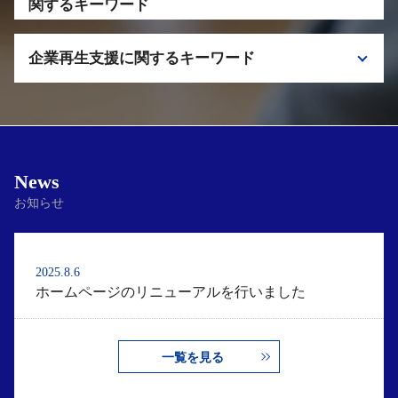
e-tax メリット
関するキーワード
税理士 電子申請
資金繰り 注意点
副業 税理士 相談
企業再生支援に関するキーワード
資金繰り 対策
副業 電子申請 ポイント
財務 税理士 埼玉
申告 税理士 栃木
私的整理 法的整理
資金繰り 税理士 相談
税理士 千代田区
コンサルティング 税理士 千代田区
私的整理 メリット
コンサルティング 税理士 相談
借入金 リスケジュール
News
お知らせ
2025.8.6
ホームページのリニューアルを行いました
一覧を見る