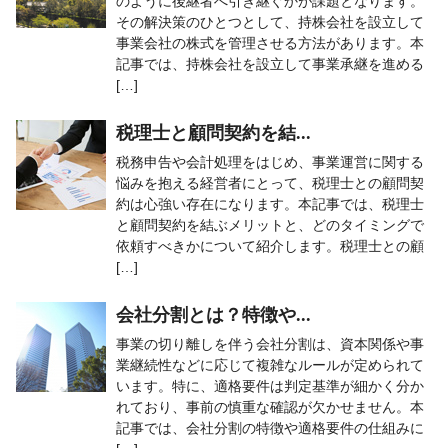
のように後継者へ引き継ぐかが課題となります。
その解決策のひとつとして、持株会社を設立して
事業会社の株式を管理させる方法があります。本
記事では、持株会社を設立して事業承継を進める
[…]
税理士と顧問契約を結...
税務申告や会計処理をはじめ、事業運営に関する
悩みを抱える経営者にとって、税理士との顧問契
約は心強い存在になります。本記事では、税理士
と顧問契約を結ぶメリットと、どのタイミングで
依頼すべきかについて紹介します。税理士との顧
[…]
会社分割とは？特徴や...
事業の切り離しを伴う会社分割は、資本関係や事
業継続性などに応じて複雑なルールが定められて
います。特に、適格要件は判定基準が細かく分か
れており、事前の慎重な確認が欠かせません。本
記事では、会社分割の特徴や適格要件の仕組みに