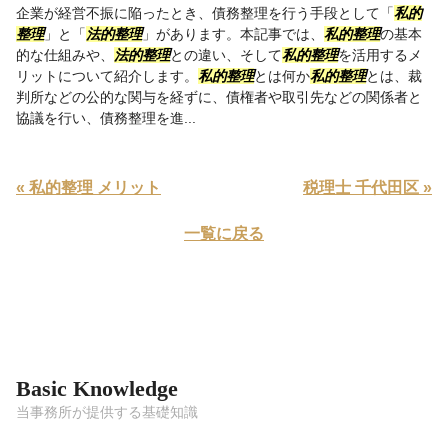
企業が経営不振に陥ったとき、債務整理を行う手段として「
私的
整理
」と「
法的整理
」があります。本記事では、
私的整理
の基本
的な仕組みや、
法的整理
との違い、そして
私的整理
を活用するメ
リットについて紹介します。
私的整理
とは何か
私的整理
とは、裁
判所などの公的な関与を経ずに、債権者や取引先などの関係者と
協議を行い、債務整理を進...
« 私的整理 メリット
税理士 千代田区 »
一覧に戻る
Basic Knowledge
当事務所が提供する基礎知識