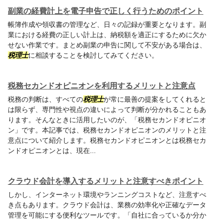
副業の経費計上を電子申告で正しく行うためのポイント
帳簿作成や領収書の管理など、日々の記録が重要となります。副
業における経費の正しい計上は、納税額を適正にするために欠か
せない作業です。まとめ副業の申告に関して不安がある場合は、
税理士
に相談することを検討してみてください。
税務セカンドオピニオンを利用するメリットと注意点
税務の判断は、すべての
税理士
が常に最善の提案をしてくれると
は限らず、専門性や視点の違いによって判断が分かれることもあ
ります。そんなときに活用したいのが、「税務セカンドオピニオ
ン」です。本記事では、税務セカンドオピニオンのメリットと注
意点について紹介します。税務セカンドオピニオンとは税務セカ
ンドオピニオンとは、現在...
クラウド会計を導入するメリットと注意すべきポイント
しかし、インターネット環境やランニングコストなど、注意すべ
き点もあります。クラウド会計は、業務の効率化や正確なデータ
管理を可能にする便利なツールです。「自社に合っているか分か