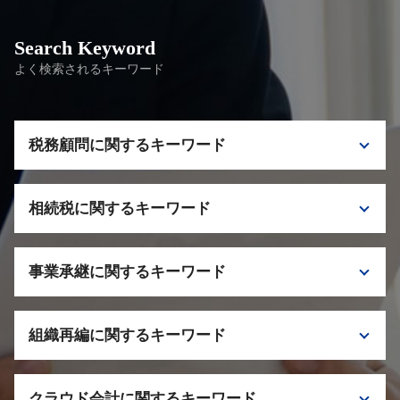
Search Keyword
よく検索されるキーワード
税務顧問に関するキーワード
税理士 顧問契約 タイミング
相続税に関するキーワード
顧問税務 依頼 メリット
税理士 千代田区 顧問契約
小規模宅地 特例
法人 税務調査
事業承継に関するキーワード
二次相続 一次相続 違い
税理士 栃木 相談
相続税 申告期限
税務顧問 税理士 依頼
事業承継 税理士
税理士 神奈川 相続税
顧問税理士 できること
組織再編に関するキーワード
自社株 評価
相続税 二次相続
税理士 千代田区 事業承継
相続税 税理士 相談
組織再編 税理士 相談
税理士 千葉 事業承継
相続税 配偶者控除
クラウド会計に関するキーワード