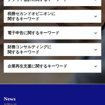
税理士 千葉 組織再編
事業承継税制 特徴
税理士 栃木 相続税
子会社化 メリット
事業承継税制 注意点
相続税 申告 遅れた場合
クラウド会計 税理士 千代田区
会社分割 適格要件
M&A 事業承継
税務セカンドオピニオンに
税理士 相談 クラウド会計
株式交換 子会社化 仕組み
関するキーワード
M&A 税理士 栃木
クラウド会計 税理士 神奈川
事業承継 持株会社
セカンドオピニオン 注意点
クラウド会計 税理士 サポート
事業承継 検討すべきケース
電子申告に関するキーワード
セカンドオピニオン 税理士 栃木
クラウド会計 導入
税理士 セカンドオピニオン 相談
e-tax デメリット
セカンドオピニオン メリット
財務コンサルティングに
e-tax メリット
関するキーワード
税理士 電子申請
コンサルティング 税理士 相談
申告 税理士 栃木
企業再生支援に関するキーワード
資金繰り 税理士 相談
副業 税理士 相談
コンサルティング 税理士 千代田区
副業 電子申請 ポイント
私的整理 メリット
財務 税理士 埼玉
私的整理 法的整理
資金繰り 注意点
税理士 千代田区
資金繰り 対策
借入金 リスケジュール
News
お知らせ