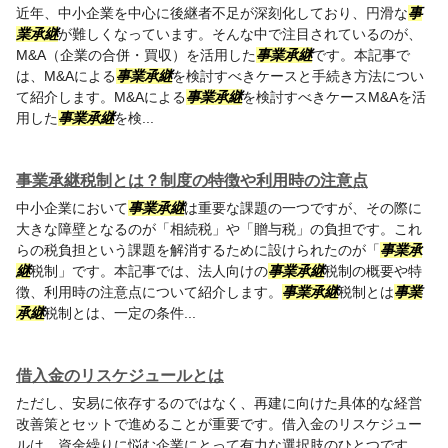
近年、中小企業を中心に後継者不足が深刻化しており、円滑な
事
業承継
が難しくなっています。そんな中で注目されているのが、
M&A（企業の合併・買収）を活用した
事業承継
です。本記事で
は、M&Aによる
事業承継
を検討すべきケースと手続き方法につい
て紹介します。M&Aによる
事業承継
を検討すべきケースM&Aを活
用した
事業承継
を検...
事業承継税制とは？制度の特徴や利用時の注意点
中小企業において
事業承継
は重要な課題の一つですが、その際に
大きな障壁となるのが「相続税」や「贈与税」の負担です。これ
らの税負担という課題を解消するために設けられたのが「
事業承
継
税制」です。本記事では、法人向けの
事業承継
税制の概要や特
徴、利用時の注意点について紹介します。
事業承継
税制とは
事業
承継
税制とは、一定の条件...
借入金のリスケジュールとは
ただし、安易に依存するのではなく、再建に向けた具体的な経営
改善策とセットで進めることが重要です。借入金のリスケジュー
ルは、資金繰りに悩む企業にとって有力な選択肢のひとつです。