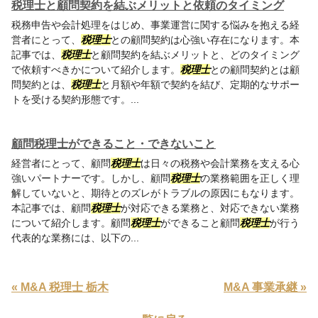
税理士と顧問契約を結ぶメリットと依頼のタイミング
税務申告や会計処理をはじめ、事業運営に関する悩みを抱える経
営者にとって、
税理士
との顧問契約は心強い存在になります。本
記事では、
税理士
と顧問契約を結ぶメリットと、どのタイミング
で依頼すべきかについて紹介します。
税理士
との顧問契約とは顧
問契約とは、
税理士
と月額や年額で契約を結び、定期的なサポー
トを受ける契約形態です。...
顧問税理士ができること・できないこと
経営者にとって、顧問
税理士
は日々の税務や会計業務を支える心
強いパートナーです。しかし、顧問
税理士
の業務範囲を正しく理
解していないと、期待とのズレがトラブルの原因にもなります。
本記事では、顧問
税理士
が対応できる業務と、対応できない業務
について紹介します。顧問
税理士
ができること顧問
税理士
が行う
代表的な業務には、以下の...
« M&A 税理士 栃木
M&A 事業承継 »