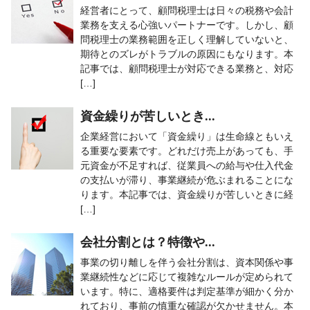
経営者にとって、顧問税理士は日々の税務や会計
業務を支える心強いパートナーです。しかし、顧
問税理士の業務範囲を正しく理解していないと、
期待とのズレがトラブルの原因にもなります。本
記事では、顧問税理士が対応できる業務と、対応
[…]
資金繰りが苦しいとき...
企業経営において「資金繰り」は生命線ともいえ
る重要な要素です。どれだけ売上があっても、手
元資金が不足すれば、従業員への給与や仕入代金
の支払いが滞り、事業継続が危ぶまれることにな
ります。本記事では、資金繰りが苦しいときに経
[…]
会社分割とは？特徴や...
事業の切り離しを伴う会社分割は、資本関係や事
業継続性などに応じて複雑なルールが定められて
います。特に、適格要件は判定基準が細かく分か
れており、事前の慎重な確認が欠かせません。本